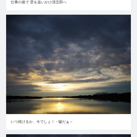
仕事の後で 雲を追いかけ清五郎へ
いつ焼けるか、今でしょ！・嘘だぁ～