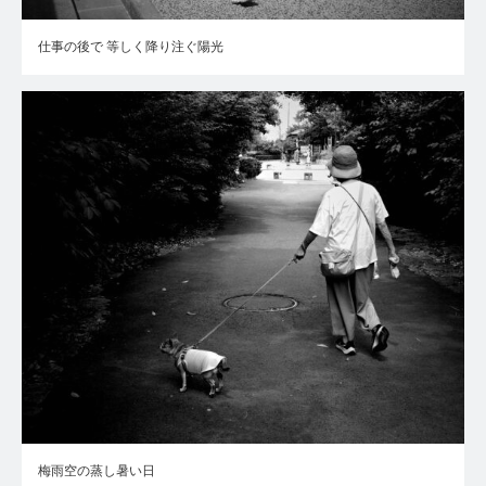
仕事の後で 等しく降り注ぐ陽光
梅雨空の蒸し暑い日