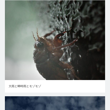
大雨と蝉時雨とモゾモゾ