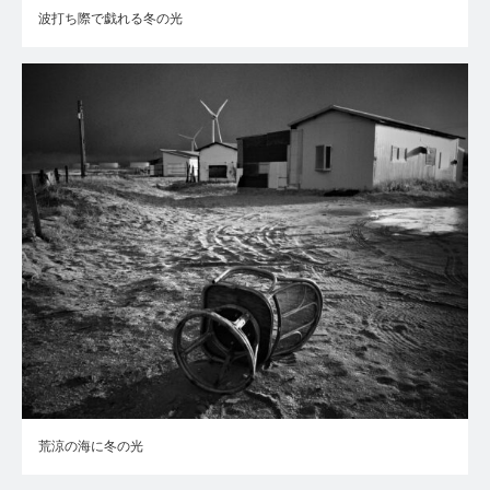
波打ち際で戯れる冬の光
荒涼の海に冬の光