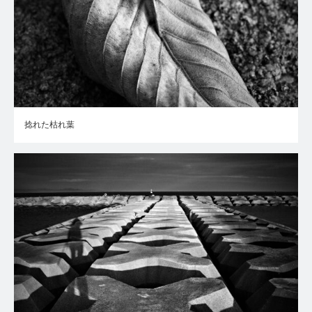
捻れた枯れ葉