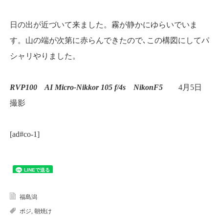
日の出が近づいて来ました。霧が静かにゆらいでいま
す。山の端が次第に赤らんできたので､この構図にしてパ
シャリやりました。
RVP100 AI Micro-Nikkor 105 f/4s NikonF5
4月5日
撮影
[ad#co-1]
福島潟
ポジ
,
朝焼け