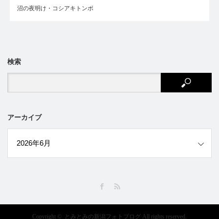
沼の夜明け・コシアキトンボ
検索
アーカイブ
ブ
Facebook
RSS
Copyright ©
とみとみの新潟フォトブログ
All rights reserved.