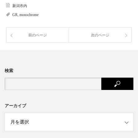
新潟市内
GR
,
monochrome
前のページ
次のページ
検索
アーカイブ
ブ