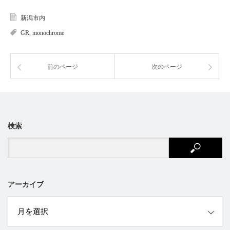
新潟市内
GR
,
monochrome
前のページ
次のページ
検索
アーカイブ
ブ