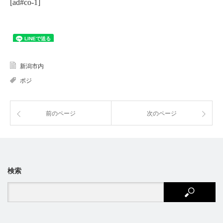
[ad#co-1]
新潟市内
ポジ
前のページ
次のページ
検索