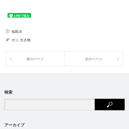
福島潟
ポジ
,
生き物
前のページ
次のページ
検索
アーカイブ