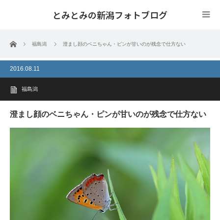
とみとみの新潟フォトブログ
ホーム
福島潟
澄まし顔のベニちゃん・ピンが甘いのが残念で仕方ない
2016.08.11
福島潟
澄まし顔のベニちゃん・ピンが甘いのが残念で仕方ない