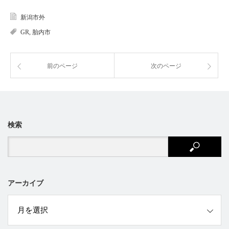
新潟市外
GR
,
胎内市
前のページ
次のページ
検索
アーカイブ
ブ