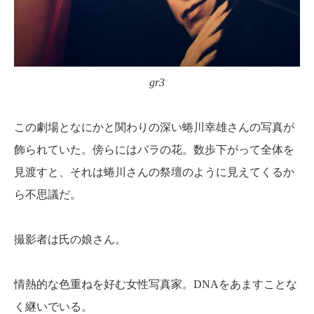
gr3
この劇場となにかと関わりの深い蜷川幸雄さんの写真が
飾られていた。傍らにはバラの花。数歩下がって全体を
見渡すと、それは蜷川さんの祭壇のように見えてくるか
ら不思議だ。
撮影者は氏の娘さん。
情熱的な色重ねを好む女性写真家。DNAをあますことな
く継いでいる。