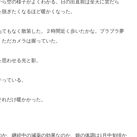
から空の様子がよくわかる。日の出直前は全天に雲だら
を脱ぎたくなるほど暖かくなった。
あてもなく散策した。２時間近く歩いたかな。ブラブラ夢
。ただカメラは握っていた。
を思わせる光と影。
チっている。
それだけ暖かかった。
のか、継続中の減薬の効果なのか、娘の体調は1月中旬頃か