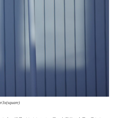
gr3x(square)