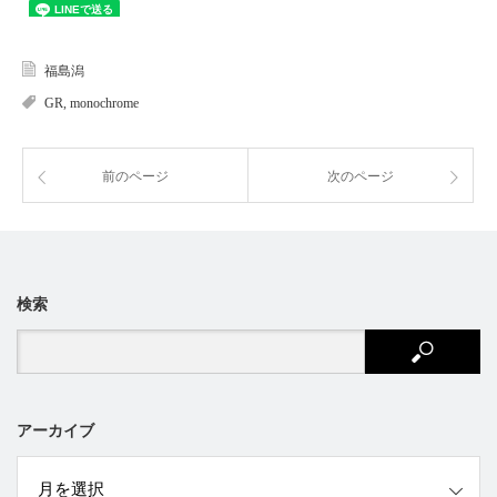
福島潟
GR
,
monochrome
前のページ
次のページ
検索
アーカイブ
ブ