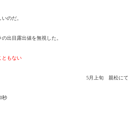
しいのだ。
ラの出目露出値を無視した。
こともない
5月上旬 親松にて
0秒