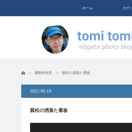
ホーム
カテ
ホーム
通勤時光景
親松の洒落た看板
2021.05.19
親松の洒落た看板