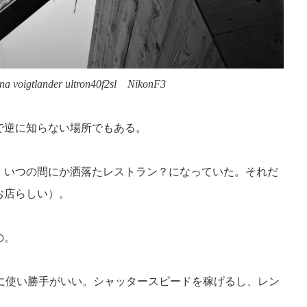
 voigtlander ultron40f2sl NikonF3
で逆に知らない場所でもある。
、いつの間にか洒落たレストラン？になっていた。それだ
お店らしい）。
の。
は実に使い勝手がいい。シャッタースピードを稼げるし、レン