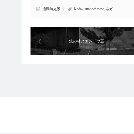
通勤時光景
Kodak
,
monochrome
,
ネガ
鉄の林とエンドウ豆