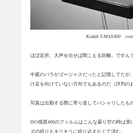
Kodak T-MAX400 cosina
ほぼ近所、大声を出せば聞こえる距離。ですん
中庭のバラがゴージャスだったと記憶してたが
け足を向けていない方向でもあるのだ（評判の
写真は出勤する際に寄り道してパシャリしたも
ISO感度400のフィルムはこんな曇り空の時
ズの絞りもキリキリに絞り込まなくて済む。