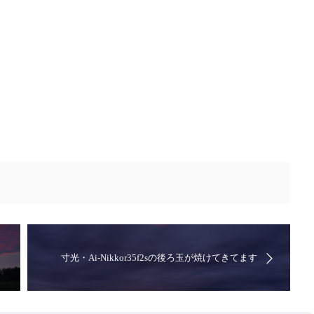
寸光・Ai-Nikkor35f2sの後ろ玉が焼けてきてます
ね・・なんだって？