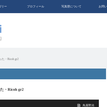
ゴリー
プロフィール
写真歴について
お問
Ricoh gr2
Ricoh gr2
鳥屋野潟