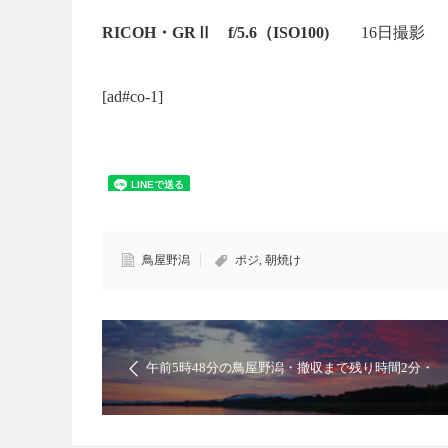
RICOH・GRⅡ f/5.6（ISO100)
16日撮影
[ad#co-1]
鳥屋野潟
ポジ
,
朝焼け
午前5時48分の鳥屋野潟・撤収まで残り時間2分・
Ricoh gr2