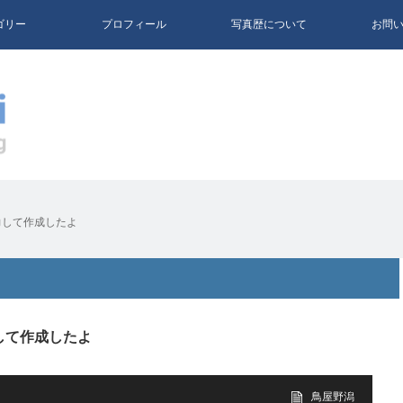
ゴリー
プロフィール
写真歴について
お問
力して作成したよ
して作成したよ
鳥屋野潟