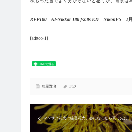
積もった雪でよく分からないと思うが、背景は
RVP100 AI-Nikkor 180 f/2.8s ED NikonF5
2月
[ad#co-1]
鳥屋野潟
ポジ
マンサク花火は線香花火、春になったら真っ先に
花火を散らす