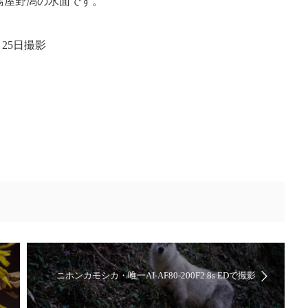
鳥屋野潟の水面です。
25日撮影
ニホンカモシカ・唯一AI-AF80-200F2.8s EDで撮影