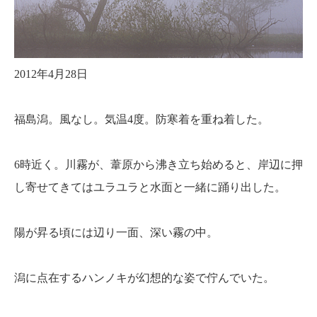
2012年4月28日
福島潟。風なし。気温4度。防寒着を重ね着した。
6時近く。川霧が、葦原から沸き立ち始めると、岸辺に押
し寄せてきてはユラユラと水面と一緒に踊り出した。
陽が昇る頃には辺り一面、深い霧の中。
潟に点在するハンノキが幻想的な姿で佇んでいた。