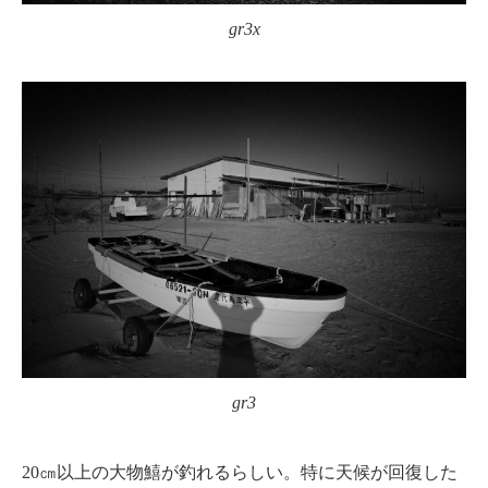
gr3x
gr3
20㎝以上の大物鱚が釣れるらしい。特に天候が回復した