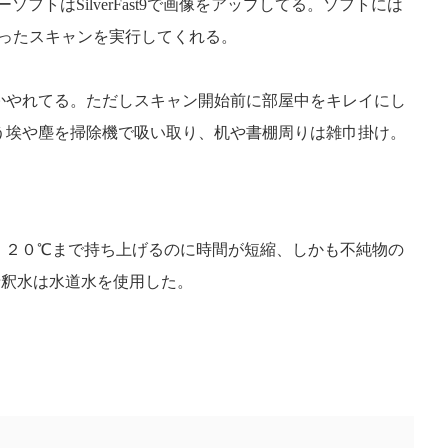
ーソフトはSilverFast9で画像をアップしてる。ソフトには
に合ったスキャンを実行してくれる。
かやれてる。ただしスキャン開始前に部屋中をキレイにし
う埃や塵を掃除機で吸い取り、机や書棚周りは雑巾掛け。
。２０℃まで持ち上げるのに時間が短縮、しかも不純物の
希釈水は水道水を使用した。