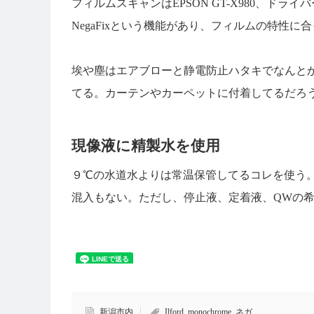
フィルムスキャンはEPSON GT-X980、ドライバ
NegaFixという機能があり、フィルムの特性
埃や塵はエアブローと静電防止ハタキでなんと
てる。カーテンやカーペットに付着してるだろ
現像液に精製水を使用
９℃の水道水よりは常温保管してるコレを使う
混入もない。ただし、停止液、定着液、QWの
新潟市内
Ilford
,
monochrome
,
ネガ