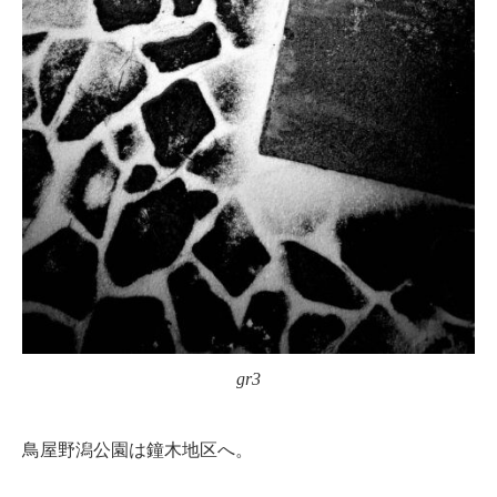
gr3
鳥屋野潟公園は鐘木地区へ。