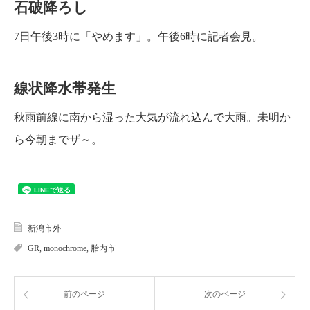
石破降ろし
7日午後3時に「やめます」。午後6時に記者会見。
線状降水帯発生
秋雨前線に南から湿った大気が流れ込んで大雨。未明か
ら今朝までザ～。
新潟市外
GR
,
monochrome
,
胎内市
前のページ
次のページ