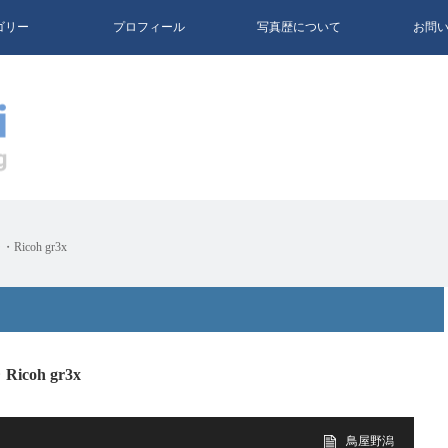
ゴリー
プロフィール
写真歴について
お問
oh gr3x
oh gr3x
鳥屋野潟