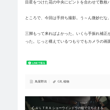
目星をつけた花の中央にピントを合わせて数枚
ところで、今回は手持ち撮影。う～ん微妙だな
三脚もって来ればよかった。いくら手振れ補正
った。じっと構えているつもりでもカメラの画
鳥屋野潟
GR
,
植物
ＵＬＴＲＡ ショーウインドウの前で立ち止まる・