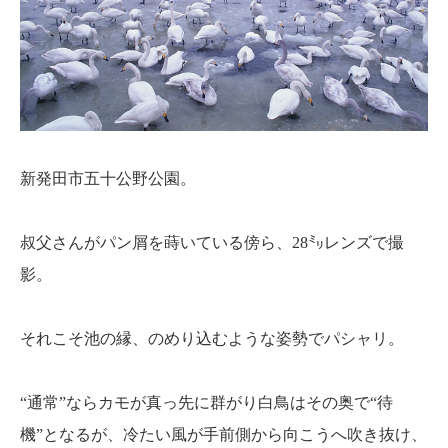
新発田市五十公野公園。
叔父さんがパン屑を蒔いている傍ら、28㍉レンズで撮
影。
それこそ池の縁、のめり込むような姿勢でパシャリ。
“通常”ならカモが真っ先に群がり白鳥はその奥で“待
機”となるが、冷たい風が手前側から向こうへ吹き抜け、