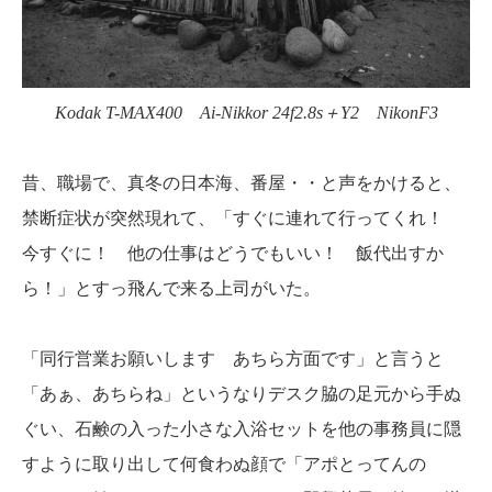
Kodak T-MAX400 Ai-Nikkor 24f2.8s＋Y2 NikonF3
昔、職場で、真冬の日本海、番屋・・と声をかけると、
禁断症状が突然現れて、「すぐに連れて行ってくれ！
今すぐに！ 他の仕事はどうでもいい！ 飯代出すか
ら！」とすっ飛んで来る上司がいた。
「同行営業お願いします あちら方面です」と言うと
「あぁ、あちらね」というなりデスク脇の足元から手ぬ
ぐい、石鹸の入った小さな入浴セットを他の事務員に隠
すように取り出して何食わぬ顔で「アポとってんの