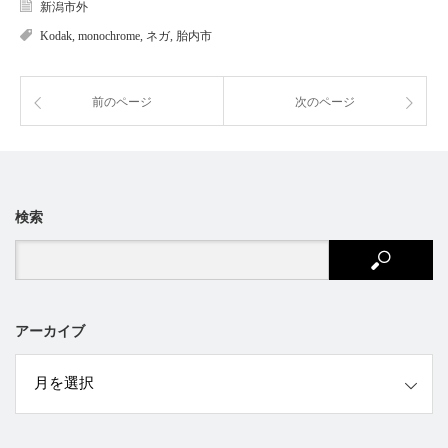
新潟市外
Kodak
,
monochrome
,
ネガ
,
胎内市
前のページ
次のページ
検索
アーカイブ
ブ