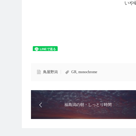
いや
鳥屋野潟
GR
,
monochrome
福島潟の朝・しっとり時間