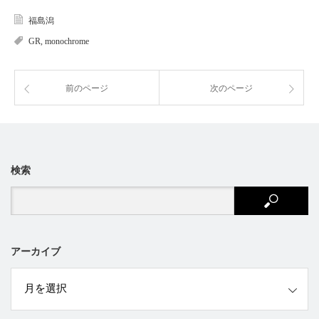
福島潟
GR
,
monochrome
前のページ
次のページ
検索
アーカイブ
ブ