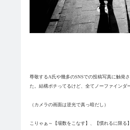
尊敬するA氏や幾多のSNSでの投稿写真に触発
た。結構ポチってるけど、全てノーファインダ
（カメラの画面は逆光で真っ暗だし）
こりゃぁ～【場数をこなす】、【慣れるに限る