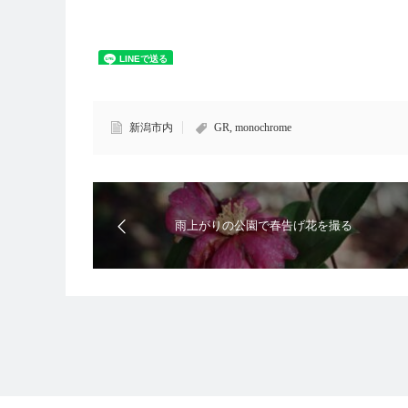
新潟市内
GR
,
monochrome
雨上がりの公園で春告げ花を撮る