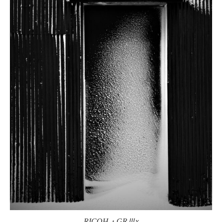
RICOH・GRⅢx