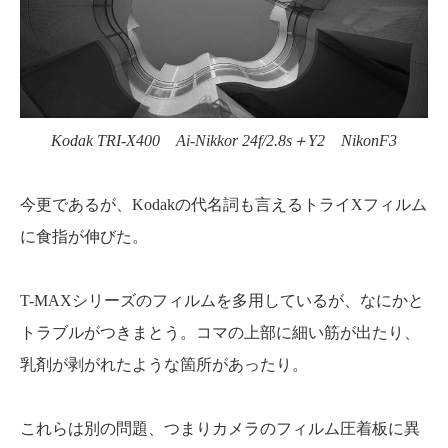
Kodak TRI-X400 Ai-Nikkor 24f/2.8s＋Y2 NikonF3
今更であるが、Kodakの代名詞も言えるトライXフィルム
に食指が伸びた。
T-MAXシリーズのフィルムを多用しているが、なにかと
トラブルがつきまとう。コマの上部に細い筋が出たり、
乳剤が剥がれたような箇所があったり。
これらは別の問題、つまりカメラのフィルム圧着板に異