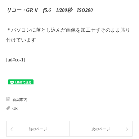
リコー・GRⅡ f5.6 1/200秒 ISO200
＊パソコンに落とし込んだ画像を加工せずそのまま貼り
付けています
[ad#co-1]
新潟市内
GR
前のページ
次のページ